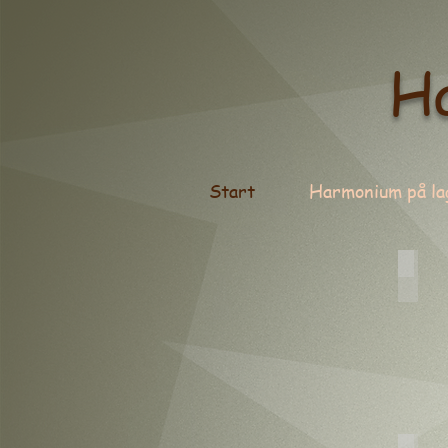
H
Start
Harmonium på lag
Sama