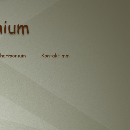
nium
 harmonium
Kontakt mm
instrument