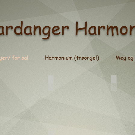
ardanger Harmo
er/ for sal
Harmonium (trøorgel)
Meg og
nleggbare instrument
Trykkluft instrument
Sugeluft 