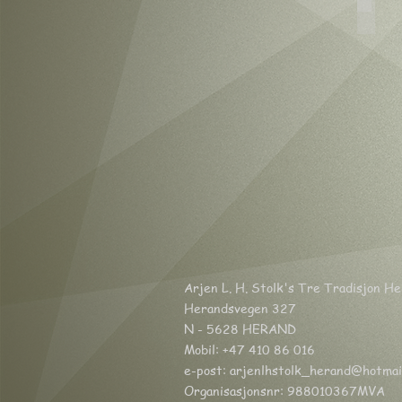
Peda
Arjen L. H. Stolk's Tre Tradisjon H
Herandsvegen 327
N - 5628 HERAND
Mobil: +47 410 86 016
e-post:
arjenlhstolk_herand@hotmai
Organisasjonsnr: 988010367MVA