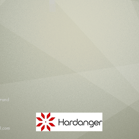
lharmonium
Eige instrument
erand
l.com