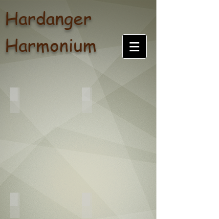
Hardanger
Harmonium
Harmoniumhistorie
Opusliste
Formidling
Til leige